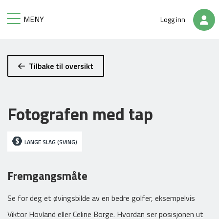
MENY
Logg inn
TILBAKE
TILBAKE
Tilbake til oversikt
Mine periodeplaner
Opprett økt
Fotografen med tap
Opprett periodeplan
Mine økter
LANGE SLAG (SVING)
Offentlige økter
Fremgangsmåte
Se for deg et øvingsbilde av en bedre golfer, eksempelvis
Viktor Hovland eller Celine Borge. Hvordan ser posisjonen ut