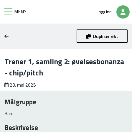
MENY
Logg inn
TILBAKE
TILBAKE
Dupliser økt
Mine periodeplaner
Opprett økt
Trener 1, samling 2: øvelsesbonanza
- chip/pitch
Opprett periodeplan
Mine økter
23. mai 2025
Offentlige økter
Målgruppe
Barn
Beskrivelse