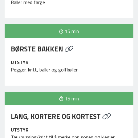
Baller med farge
15 min
BØRSTE BAKKEN
UTSTYR
Pegger, kritt, baller og golfkøller
15 min
LANG, KORTERE OG KORTEST
UTSTYR
Tau/hyssing/kritt til å merke opp sonen og kjegler.